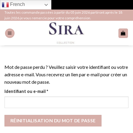
French
Skip
Toutes les commande passées à partir du 05 juin 2026 partiront après le 18
juin 2026 je vous remercie pour votre compréhension.
to
content
Mot de passe perdu ? Veuillez saisir votre identifiant ou votre
adresse e-mail. Vous recevrez un lien par e-mail pour créer un
nouveau mot de passe.
Obligatoire
Identifiant ou e-mail
*
RÉINITIALISATION DU MOT DE PASSE