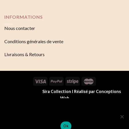
INFORMATIONS
Nous contacter
Conditions générales de vente
Livraisons & Retours
Copyright 2026 ©
Sira Collection I Réalisé par Conceptions
Web
Nous utilisons des cookies pour vous garantir la meilleure
expérience sur notre site web. Si vous continuez à utiliser ce
site, nous supposerons que vous en êtes satisfait.
Ok