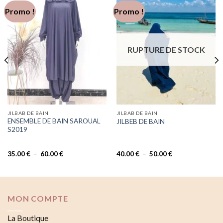
Promo !
Promo !
RUPTURE DE STOCK
JILBAB DE BAIN
JILBAB DE BAIN
ENSEMBLE DE BAIN SAROUAL
JILBEB DE BAIN
S2019
Plage
Plage
35.00
€
–
60.00
€
40.00
€
–
50.00
€
de
de
prix :
prix :
35.00 €
40.00 €
à
à
60.00 €
50.00 €
MON COMPTE
La Boutique